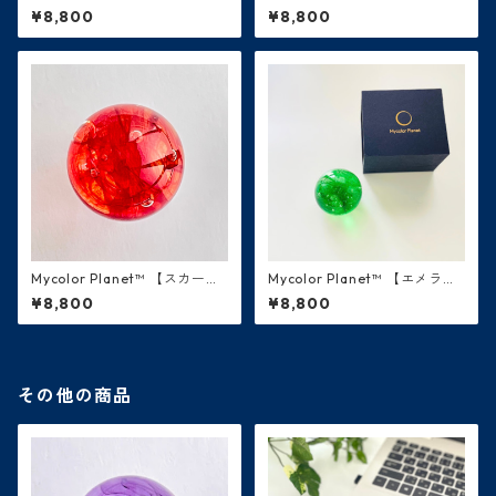
青】 水星
ズリ・瑠璃色】地球
¥8,800
¥8,800
Mycolor Planet™ 【スカーレ
Mycolor Planet™ 【エメラル
ット・赤】火星
ド・緑】木星
¥8,800
¥8,800
その他の商品