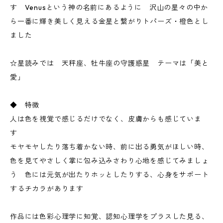
す Venusという神の名前にあるように 沢山の星々の中か
ら一番に輝き美しく見える金星と繋がりトパーズ・橙色とし
ました
☆星読みでは 天秤座、牡牛座の守護惑星 テーマは「美と
愛」
◆ 特徴
人は色を視覚で感じるだけでなく、皮膚からも感じていま
す
モヤモヤしたり落ち着かない時、前に出る勇気がほしい時、
色を見てやさしく掌に包み込みさわり心地を感じてみましょ
う 色には元気が出たりホッとしたりする、心身をサポート
するチカラがあります
作品には色彩心理学に知覚、認知心理学をプラスした見る、