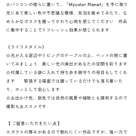
☆パソコンの傍らに置いて、「Mycolor Planet」を手に取り
光にあて美しい色や不思議な模様、気泡を眺めてみたり、な
めらかなガラスを握ってさわり心地を感じてください 作品
に集中することでリフレッシュ効果が感じられます
《ライフスタイル》
☆光が入る窓辺やリビングのテーブルの上、ベットの傍に置
いてみましょう 美しい光の演出があなたの空間を彩ります
☆付属している袋に入れて持ち歩き御守りの役目もしてくれ
ます 緊張する場面では握っているだけでも落ち着いた
り、ホッとして安心します
☆お出かけ先、旅先では自然の風景や植物とも調和するので
撮影もおススメです
【 ご留意いただきたい点 】
※ガラスの厚みがあるので割れにくい作品ですが、強い力で