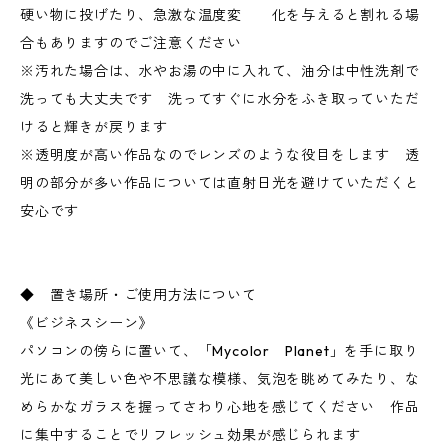
硬い物に投げたり、急激な温度変 化を与えると割れる場
合もありますのでご注意ください
※汚れた場合は、水やお湯の中に入れて、油分は中性洗剤で
洗っても大丈夫です 洗ってすぐに水分をふき取っていただ
けると輝きが戻ります
※透明度が高い作品なのでレンズのような役目をします 透
明の部分が多い作品については直射日光を避けていただくと
安心です
◆ 置き場所・ご使用方法について
《ビジネスシーン》
パソコンの傍らに置いて、「Mycolor Planet」を手に取り
光にあて美しい色や不思議な模様、気泡を眺めてみたり、な
めらかなガラスを握ってさわり心地を感じてください 作品
に集中することでリフレッシュ効果が感じられます