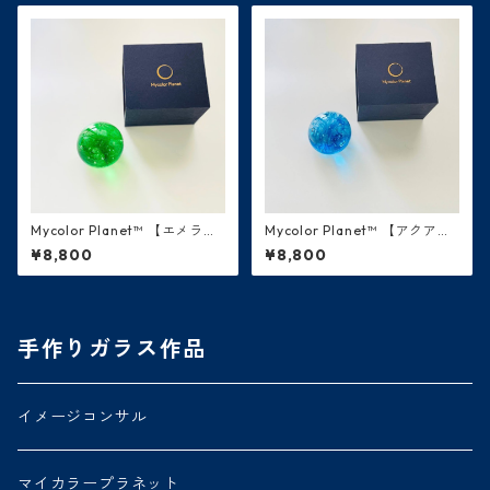
Mycolor Planet™ 【エメラル
Mycolor Planet™ 【アクア・
ド・緑】木星
青】 水星
¥8,800
¥8,800
手作りガラス作品
イメージコンサル
マイカラープラネット