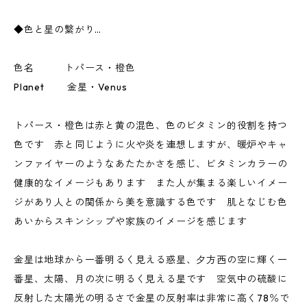
◆色と星の繋がり…
色名 トパース・橙色
Planet 金星・Venus
トパース・橙色は赤と黄の混色、色のビタミン的役割を持つ
色です 赤と同じように火や炎を連想しますが、暖炉やキャ
ンファイヤーのようなあたたかさを感じ、ビタミンカラーの
健康的なイメージもあります また人が集まる楽しいイメー
ジがあり人との関係から美を意識する色です 肌となじむ色
あいからスキンシップや家族のイメージを感じます
金星は地球から一番明るく見える惑星、夕方西の空に輝く一
番星、太陽、月の次に明るく見える星です 空気中の硫酸に
反射した太陽光の明るさで金星の反射率は非常に高く78％で