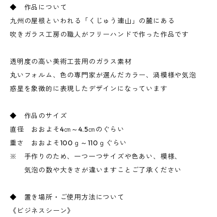
◆ 作品について
九州の屋根といわれる「くじゅう連山」の麓にある
吹きガラス工房の職人がフリーハンドで作った作品です
透明度の高い美術工芸用のガラス素材
丸いフォルム、色の専門家が選んだカラー、渦模様や気泡
惑星を象徴的に表現したデザインになっています
◆ 作品のサイズ
直径 おおよそ4㎝～4.5㎝のぐらい
重さ おおよそ100ｇ～110ｇぐらい
※ 手作りのため、一つ一つサイズや色あい、模様、
気泡の数や大きさが違いますことご了承ください
◆ 置き場所・ご使用方法について
《ビジネスシーン》