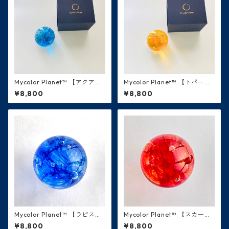
Mycolor Planet™ 【アクア・
Mycolor Planet™ 【トパー
青】 水星
ズ・橙色】金星
¥8,800
¥8,800
Mycolor Planet™ 【ラピスラ
Mycolor Planet™ 【スカーレ
ズリ・瑠璃色】地球
ット・赤】火星
¥8,800
¥8,800