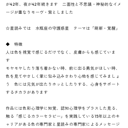
が42年、夜が42年続きます 二面性と不思議・神秘的なイメ
ージが重なりモーヴ・紫としました
☆星読みでは 水瓶座の守護惑星 テーマは「刷新・覚醒」
◆ 特徴
人は色を視覚で感じるだけでなく、皮膚からも感じていま
す
モヤモヤしたり落ち着かない時、前に出る勇気がほしい時、
色を見てやさしく掌に包み込みさわり心地を感じてみましょ
う 色には元気が出たりホッとしたりする、心身をサポート
するチカラがあります
作品には色彩心理学に知覚、認知心理学をプラスした見る、
触る「感じるカラーセラピー」を実践している15年以上のキ
ャリアがある色の専門家と星読みの専門家によるメッセージ