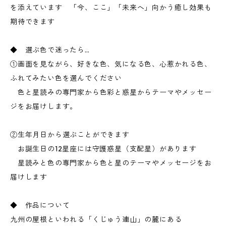
を添えています 「今、ここ」「未来へ」向かう癒し効果も
期待できます
◆ 選ぶ色で迷ったら…
①画面を見ながら、好きな色、気になる色、心惹かれる色、
ふれてみたい色を選んでください
色と星読みの専門家から色彩と惑星からテーマやメッセー
ジをお届けします。
②生年月日から選ぶことができます
お誕生日の12星座には守護惑星（支配星）があります
星読みと色の専門家から色と星のテーマやメッセージをお
届けします
◆ 作品について
九州の屋根といわれる「くじゅう連山」の麓にある