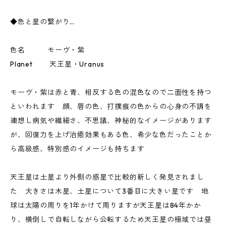
◆色と星の繋がり…
色名 モーヴ・紫
Planet 天王星・Uranus
モーヴ・紫は赤と青、相反する色の混色なので二面性を持つ
といわれます 顔、唇の色、打撲痕の色からの心身の不調を
連想し病気や繊細さ、不思議、神秘的なイメージがあります
が、回復力を上げ治癒効果もある色、希少な色だったことか
ら高級感、特別感のイメージも持ちます
天王星は土星より外側の惑星で比較的新しく発見されまし
た 大きさは木星、土星について3番目に大きい星です 地
球は太陽の周りを1年かけて周りますが天王星は84年かか
り、横倒しで自転しながら公転するため天王星の極域では昼