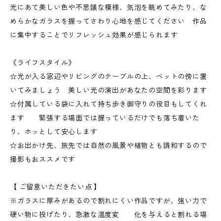
光にあて美しい色や不思議な模様、気泡を眺めてみたり、な
めらかなガラスを握ってさわり心地を感じてください 作品
に集中することでリフレッシュ効果が感じられます
《ライフスタイル》
☆光が入る窓辺やリビングのテーブルの上、ベットの傍に置
いてみましょう 美しい光の演出があなたの空間を彩ります
☆付属している袋に入れて持ち歩き御守りの役目もしてくれ
ます 緊張する場面では握っているだけでも落ち着いた
り、ホッとして安心します
☆お出かけ先、旅先では自然の風景や植物とも調和するので
撮影もおススメです
【 ご留意いただきたい点 】
※ガラスに厚みがあるので割れにくい作品ですが、強い力で
硬い物に投げたり、急激な温度変 化を与えると割れる場