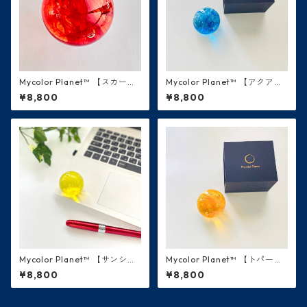
Mycolor Planet™ 【スカーレ
Mycolor Planet™ 【アクア・
ット・赤】火星
青】 水星
¥8,800
¥8,800
Mycolor Planet™ 【サンシャ
Mycolor Planet™ 【トパー
イン・黄色】太陽
ズ・橙色】金星
¥8,800
¥8,800