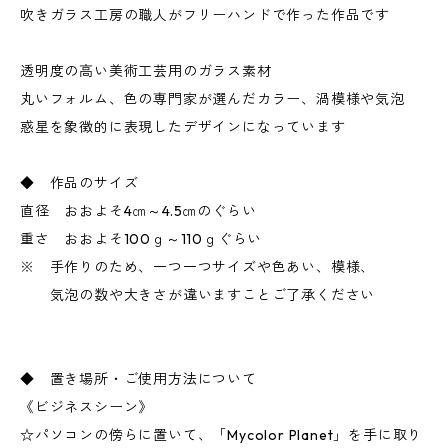
吹きガラス工房の職人がフリーハンドで作った作品です
透明度の高い美術工芸用のガラス素材
丸いフォルム、色の専門家が選んだカラー、渦模様や気泡
惑星を象徴的に表現したデザインになっています
◆ 作品のサイズ
直径 おおよそ4㎝～4.5㎝のぐらい
重さ おおよそ100ｇ～110ｇぐらい
※ 手作りのため、一つ一つサイズや色あい、模様、
気泡の数や大きさが違いますことご了承ください
◆ 置き場所・ご使用方法について
《ビジネスシーン》
☆パソコンの傍らに置いて、「Mycolor Planet」を手に取り